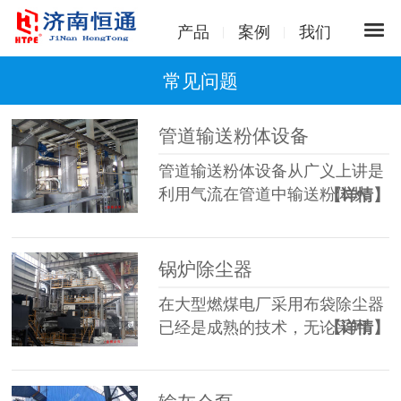
产品
案例
我们
常见问题
管道输送粉体设备
管道输送粉体设备从广义上讲是
利用气流在管道中输送粉体从
【详情】
前…
锅炉除尘器
在大型燃煤电厂采用布袋除尘器
已经是成熟的技术，无论采用
【详情】
哪…