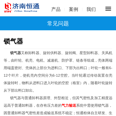
产品
案例
我们
常见问题
锁气器
锁气器
又称卸料器、旋转供料器、旋转阀、星型卸料器、关风机
等，由叶轮、机壳、电机、减速机、防护罩、链条等组成，壳体两端
用端盖密封、壳体的上部分为进料口、下部为出料口；叶轮一般有6-
12个叶片，使机壳内空间分为6-12空腔。当叶轮通过传动装置在壳
体旋转时，物料从进料口进入叶轮的空腔（格室）内，随着叶轮旋转
从下部出料口卸出。
锁气器与普通卸料器原理、外型相近，但其气密性及加工精度远
远高于普通卸料器，在存有压力差的
气力输送
系统中需使用锁气器，
因普通卸料器气密性差造成输送系统不稳定；恒通粉体自主研发、生