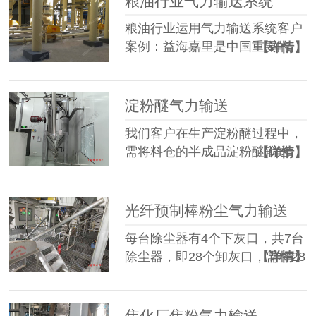
粮油行业气力输送系统
粮油行业运用气力输送系统客户
案例：益海嘉里是中国重要的
【详情】
农…
淀粉醚气力输送
我们客户在生产淀粉醚过程中，
需将料仓的半成品淀粉醚输送
【详情】
到…
光纤预制棒粉尘气力输送
每台除尘器有4个下灰口，共7台
除尘器，即28个卸灰口，需将28
【详情】
个…
焦化厂焦粉气力输送